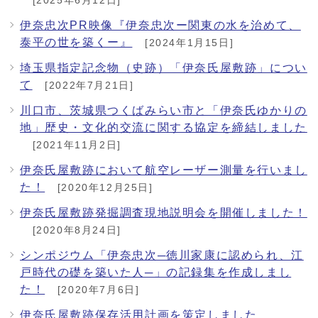
[2025年6月12日]
伊奈忠次PR映像『伊奈忠次ー関東の水を治めて、
泰平の世を築くー』
[2024年1月15日]
埼玉県指定記念物（史跡）「伊奈氏屋敷跡」につい
て
[2022年7月21日]
川口市、茨城県つくばみらい市と「伊奈氏ゆかりの
地」歴史・文化的交流に関する協定を締結しました
[2021年11月2日]
伊奈氏屋敷跡において航空レーザー測量を行いまし
た！
[2020年12月25日]
伊奈氏屋敷跡発掘調査現地説明会を開催しました！
[2020年8月24日]
シンポジウム「伊奈忠次─徳川家康に認められ、江
戸時代の礎を築いた人─」の記録集を作成しまし
た！
[2020年7月6日]
伊奈氏屋敷跡保存活用計画を策定しました