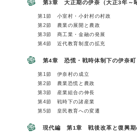
第3章 大正期の伊奈（大正3年～
第1節 小室村・小針村の村政
第2節 農業の展開と農政
第3節 商工業・金融の発展
第4節 近代教育制度の拡充
第4章 恐慌・戦時体制下の伊奈町（
第1節 伊奈村の成立
第2節 農業恐慌と農政
第3節 産業組合の伸長
第4節 戦時下の諸産業
第5節 皇民教育への変遷
現代編 第1章 戦後改革と復興期の