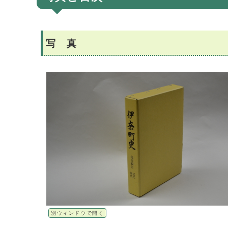
写 真
別ウィンドウで開く