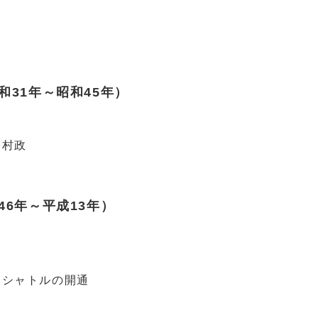
31年～昭和45年）
村政
6年～平成13年）
シャトルの開通