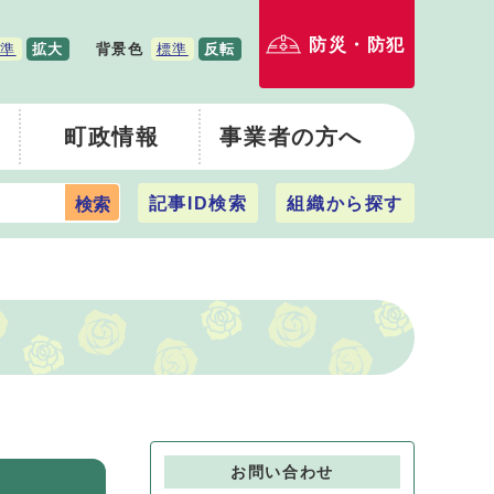
防災・防犯
準
拡大
背景色
標準
反転
町政情報
事業者の方へ
記事ID検索
組織から探す
検索
お問い合わせ