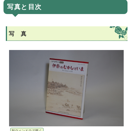
写真と目次
写 真
別ウィンドウで開く