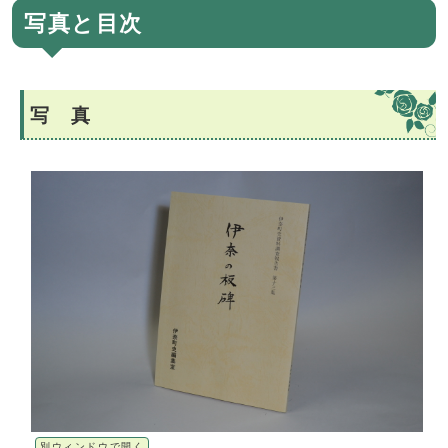
写真と目次
写 真
別ウィンドウで開く