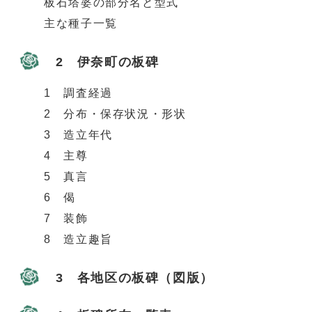
板石塔婆の部分名と型式
主な種子一覧
2 伊奈町の板碑
1 調査経過
2 分布・保存状況・形状
3 造立年代
4 主尊
5 真言
6 偈
7 装飾
8 造立趣旨
3 各地区の板碑（図版）