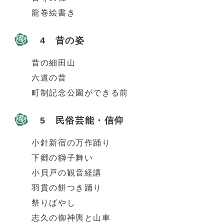
龍巻絵書き
4 昔の姿
昔の細田山
六道の昔
町制記念公園ができる前
5 民俗芸能・信仰
小針新宿の万作踊り
下郷の獅子舞い
小貝戸の観音経講
羽貫の餅つき踊り
祭りばやし
志久の御神輿と山車