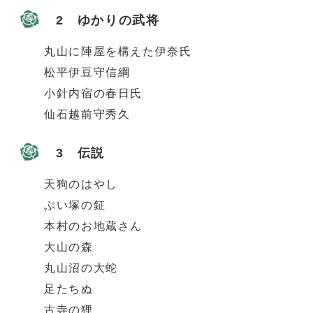
2 ゆかりの武将
丸山に陣屋を構えた伊奈氏
松平伊豆守信綱
小針内宿の春日氏
仙石越前守秀久
3 伝説
天狗のはやし
ぶい塚の鉦
本村のお地蔵さん
大山の森
丸山沼の大蛇
足たちぬ
古寺の狸