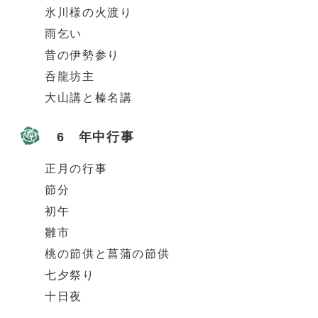
氷川様の火渡り
雨乞い
昔の伊勢参り
呑龍坊主
大山講と榛名講
6 年中行事
正月の行事
節分
初午
雛市
桃の節供と菖蒲の節供
七夕祭り
十日夜