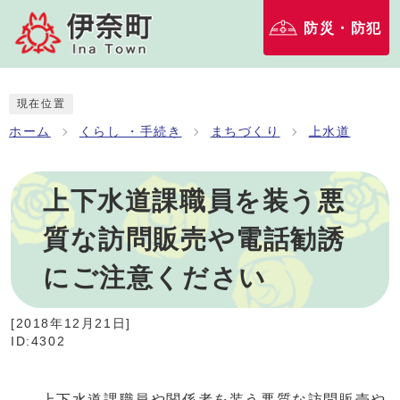
防災・防犯
現在位置
ホーム
くらし ・手続き
まちづくり
上水道
上下水道課職員を装う悪
質な訪問販売や電話勧誘
にご注意ください
[
2018年12月21日
]
ID:4302
上下水道課職員や関係者を装う悪質な訪問販売や