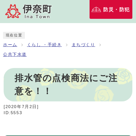
防災・防犯
現在位置
ホーム
くらし ・手続き
まちづくり
公共下水道
排水管の点検商法にご注
意を！！
[
2020年7月2日
]
ID:5553