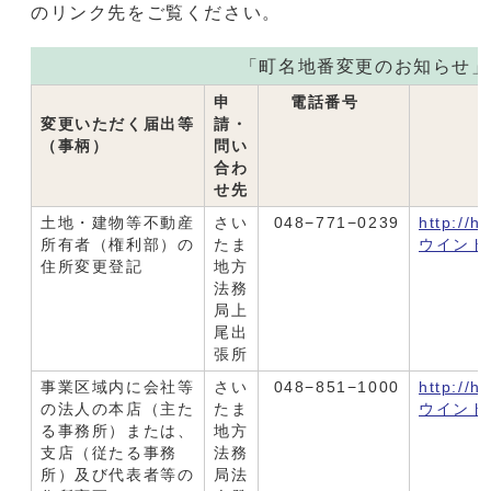
のリンク先をご覧ください。
「町名地番変更のお知らせ」
申
電話番号
ホ
変更いただく届出等
請・
（事柄）
問い
合わ
せ先
土地・建物等不動産
さい
048−771−0239
http://h
所有者（権利部）の
たま
ウインド
住所変更登記
地方
法務
局上
尾出
張所
事業区域内に会社等
さい
048−851−1000
http://h
の法人の本店（主た
たま
ウインド
る事務所）または、
地方
支店（従たる事務
法務
所）及び代表者等の
局法