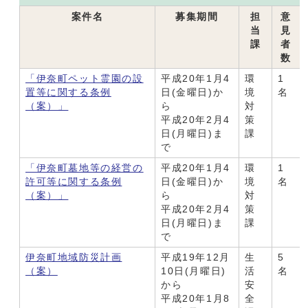
案件名
募集期間
担
意
当
見
課
者
数
「伊奈町ペット霊園の設
平成20年1月4
環
1
置等に関する条例
日(金曜日)か
境
名
（案）」
ら
対
平成20年2月4
策
日(月曜日)ま
課
で
「伊奈町墓地等の経営の
平成20年1月4
環
1
許可等に関する条例
日(金曜日)か
境
名
（案）」
ら
対
平成20年2月4
策
日(月曜日)ま
課
で
伊奈町地域防災計画
平成19年12月
生
5
（案）
10日(月曜日)
活
名
から
安
平成20年1月8
全