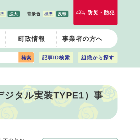
防災・防犯
準
拡大
背景色
標準
反転
町政情報
事業者の方へ
記事ID検索
組織から探す
検索
ジタル実装TYPE1）事