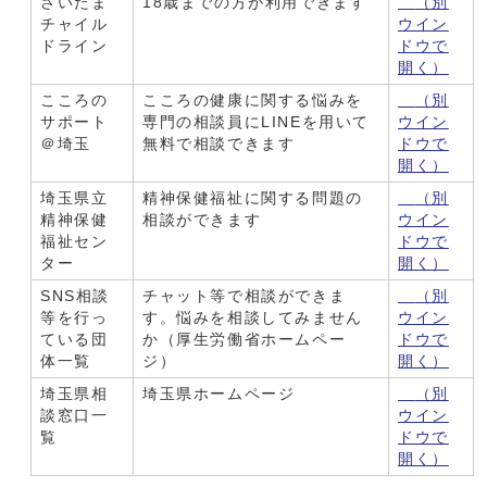
さいたま
18歳までの方が利用できます
（別
チャイル
ウイン
ドライン
ドウで
開く）
こころの
こころの健康に関する悩みを
（別
サポート
専門の相談員にLINEを用いて
ウイン
＠埼玉
無料で相談できます
ドウで
開く）
埼玉県立
精神保健福祉に関する問題の
（別
精神保健
相談ができます
ウイン
福祉セン
ドウで
ター
開く）
SNS相談
チャット等で相談ができま
（別
等を行っ
す。悩みを相談してみません
ウイン
ている団
か（厚生労働省ホームペー
ドウで
体一覧
ジ）
開く）
埼玉県相
埼玉県ホームページ
（別
談窓口一
ウイン
覧
ドウで
開く）