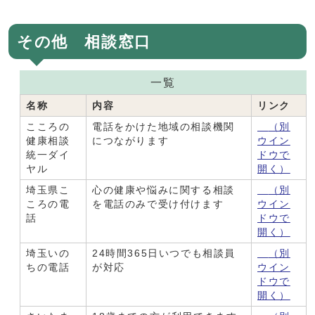
その他 相談窓口
一覧
名称
内容
リンク
こころの
電話をかけた地域の相談機関
（別
健康相談
につながります
ウイン
統一ダイ
ドウで
ヤル
開く）
埼玉県こ
心の健康や悩みに関する相談
（別
ころの電
を電話のみで受け付けます
ウイン
話
ドウで
開く）
埼玉いの
24時間365日いつでも相談員
（別
ちの電話
が対応
ウイン
ドウで
開く）