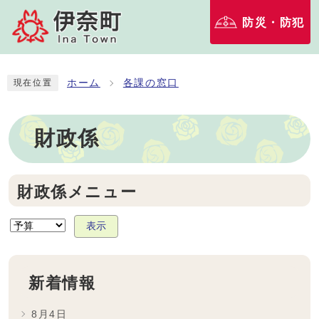
防災・防犯
ホーム
各課の窓口
現在位置
財政係
財政係メニュー
表示
新着情報
8月4日