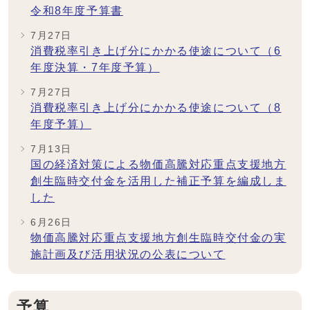
令和8年度予算書
7月27日
消費税率引き上げ分にかかる使途について（6
年度決算・7年度予算）
7月27日
消費税率引き上げ分にかかる使途について（8
年度予算）
7月13日
国の経済対策による物価高騰対応重点支援地方
創生臨時交付金を活用した補正予算を編成しま
した
6月26日
物価高騰対応重点支援地方創生臨時交付金の実
施計画及び活用状況の公表について
予算