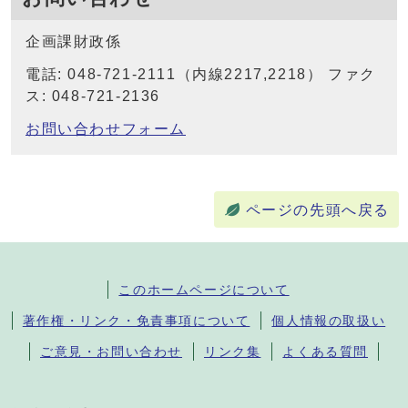
企画課財政係
電話: 048-721-2111（内線2217,2218） ファク
ス: 048-721-2136
お問い合わせフォーム
ページの先頭へ戻る
このホームページについて
著作権・リンク・免責事項について
個人情報の取扱い
ご意見・お問い合わせ
リンク集
よくある質問