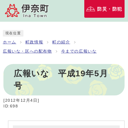
防災・防犯
現在位置
ホーム
町政情報
町の紹介
広報いな・区への配布物
今までの広報いな
広報いな 平成19年5月
号
[
2012年12月4日
]
ID:698