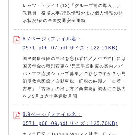
レッツ・トライ！(12)「グループ制の導入」／
教職員・役場人事/行政情報および個人情報の開
示状況/春の全国交通安全運動
6.7ページ (ファイル名：
0571_p06_07.pdf サイズ：122.11KB)
国民健康保険の届出を忘れずに／人生の節目には
国民年金の種別変更を/児童手当制度の案内／パ
パ・ママ応援ショップ募集／ご存じですか？小児
初期救急医療／自動車税・町税の納期／「古着・
古布」「古紙」の出し方／商業統計調査にご協力
を／5月は赤十字運動月間
8.9ページ (ファイル名：
0571_p08_09.pdf サイズ：125.70KB)
カメラ日記／Jason's World／健康一口メモ