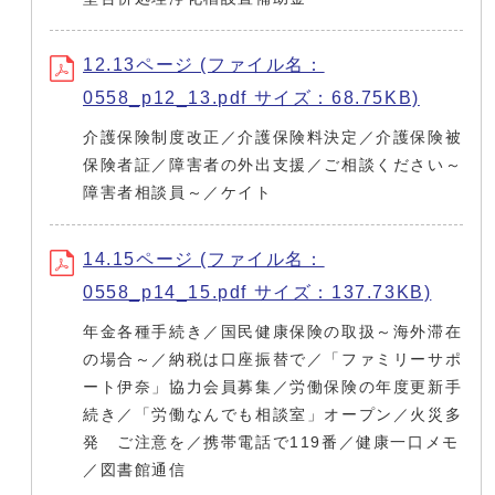
12.13ページ (ファイル名：
0558_p12_13.pdf サイズ：68.75KB)
介護保険制度改正／介護保険料決定／介護保険被
保険者証／障害者の外出支援／ご相談ください～
障害者相談員～／ケイト
14.15ページ (ファイル名：
0558_p14_15.pdf サイズ：137.73KB)
年金各種手続き／国民健康保険の取扱～海外滞在
の場合～／納税は口座振替で／「ファミリーサポ
ート伊奈」協力会員募集／労働保険の年度更新手
続き／「労働なんでも相談室」オープン／火災多
発 ご注意を／携帯電話で119番／健康一口メモ
／図書館通信