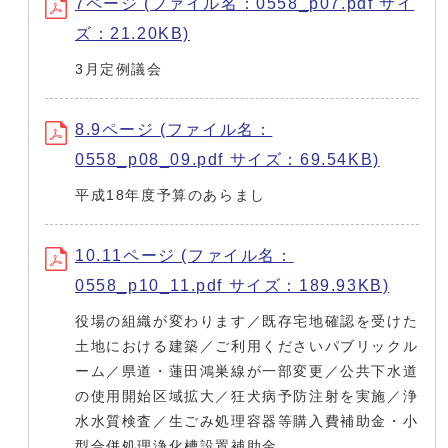
7ページ (ファイル名：0558_p07.pdf サイ
ズ：21.20KB)
3月定例議会
8.9ページ (ファイル名：
0558_p08_09.pdf サイズ：69.54KB)
平成18年度予算のあらまし
10.11ページ (ファイル名：
0558_p10_11.pdf サイズ：189.93KB)
役場の組織が変わります／既存宅地確認を受けた
土地における建築／ご利用くださいパブリックル
ーム／県道・蓮田鴻巣線が一部変更／公共下水道
の使用開始区域拡大／狂犬病予防注射を実施／浄
水水質検査／生ごみ処理容器等購入費補助金・小
型合併処理浄化槽設置補助金