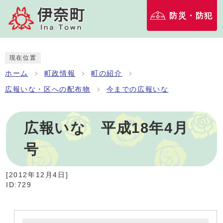
防災・防犯
現在位置
ホーム
町政情報
町の紹介
広報いな・区への配布物
今までの広報いな
広報いな 平成18年4月
号
[
2012年12月4日
]
ID:729