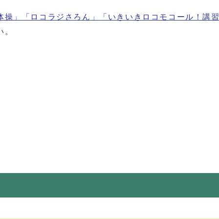
体操」「ロコラジさろん」「いきいきロコモコール！講
い。