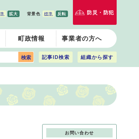
防災・防犯
準
拡大
背景色
標準
反転
町政情報
事業者の方へ
記事ID検索
組織から探す
検索
お問い合わせ