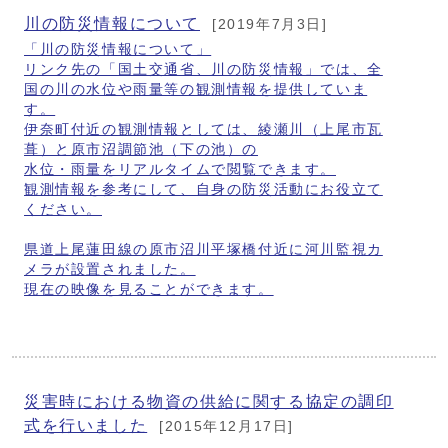
川の防災情報について
[2019年7月3日]
「川の防災情報について」
リンク先の「国土交通省、川の防災情報」では、全
国の川の水位や雨量等の観測情報を提供していま
す。
伊奈町付近の観測情報としては、綾瀬川（上尾市瓦
葺）と原市沼調節池（下の池）の
水位・雨量をリアルタイムで閲覧できます。
観測情報を参考にして、自身の防災活動にお役立て
ください。
県道上尾蓮田線の原市沼川平塚橋付近に河川監視カ
メラが設置されました。
現在の映像を見ることができます。
災害時における物資の供給に関する協定の調印
式を行いました
[2015年12月17日]