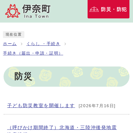
防災・防犯
現在位置
ホーム
くらし ・手続き
手続き（届出・申請・証明）
防災
子ども防災教室を開催します
[2026年7月16日]
（呼びかけ期間終了）北海道・三陸沖後発地震