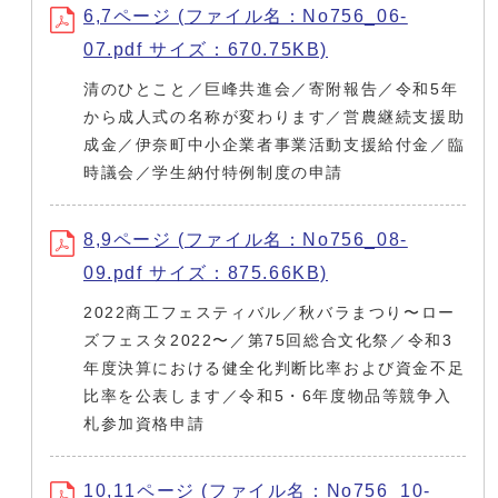
6,7ページ (ファイル名：No756_06-
07.pdf サイズ：670.75KB)
清のひとこと／巨峰共進会／寄附報告／令和5年
から成人式の名称が変わります／営農継続支援助
成金／伊奈町中小企業者事業活動支援給付金／臨
時議会／学生納付特例制度の申請
8,9ページ (ファイル名：No756_08-
09.pdf サイズ：875.66KB)
2022商工フェスティバル／秋バラまつり〜ロー
ズフェスタ2022〜／第75回総合文化祭／令和3
年度決算における健全化判断比率および資金不足
比率を公表します／令和5・6年度物品等競争入
札参加資格申請
10,11ページ (ファイル名：No756_10-