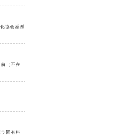
文化協会感謝
日前（不在
バラ園有料