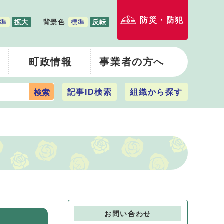
防災・防犯
準
拡大
背景色
標準
反転
町政情報
事業者の方へ
記事ID検索
組織から探す
検索
お問い合わせ