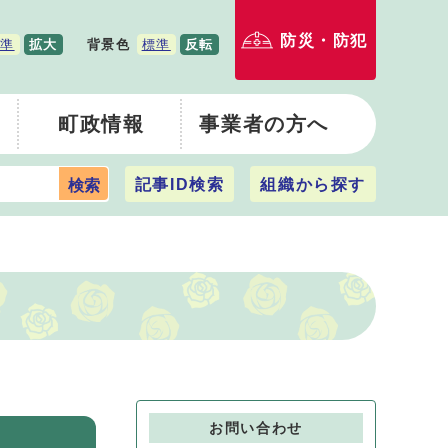
防災・防犯
準
拡大
背景色
標準
反転
町政情報
事業者の方へ
記事ID検索
組織から探す
検索
お問い合わせ