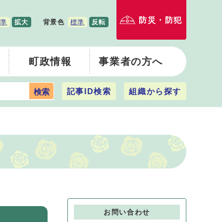
防災・防犯
準
拡大
背景色
標準
反転
町政情報
事業者の方へ
記事ID検索
組織から探す
検索
お問い合わせ