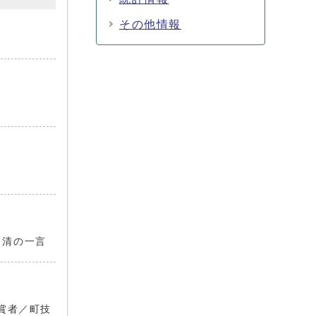
その他情報
／清の一言
賞者／町技