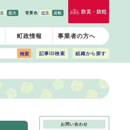
防災・防犯
準
拡大
背景色
標準
反転
町政情報
事業者の方へ
記事ID検索
組織から探す
検索
お問い合わせ