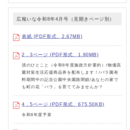
広報いな令和8年4月号（見開きページ別）
表紙 (PDF形式、2.67MB)
2，3ページ (PDF形式、1.90MB)
清のひとこと（令和8年度施政方針要約）/物価高
騰対策生活応援商品券を配布します！/バラ園有
料期間中の記念公園中央園路閉鎖/あなたの家で
も町の花「バラ」を育ててみませんか？
4，5ページ (PDF形式、675.50KB)
令和8年度予算