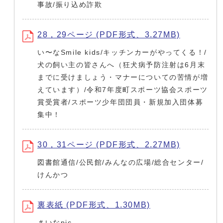
事故/振り込め詐欺
28，29ページ (PDF形式、3.27MB)
い〜なSmile kids/キッチンカーがやってくる！/
犬の飼い主の皆さんへ（狂犬病予防注射は6月末
までに受けましょう・マナーについての苦情が増
えています）/令和7年度町スポーツ協会スポーツ
賞受賞者/スポーツ少年団団員・新規加入団体募
集中！
30，31ページ (PDF形式、2.27MB)
図書館通信/公民館/みんなの広場/総合センター/
けんかつ
裏表紙 (PDF形式、1.30MB)
＃いなpic