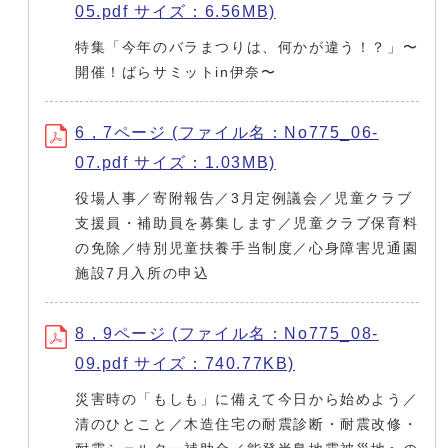
05.pdf サイズ：6.56MB)
特集「今年のバラまつりは、何かが違う！？」〜
開催！ばらサミットin伊奈〜
6，7ページ (ファイル名：No775_06-
07.pdf サイズ：1.03MB)
役場人事／寄附報告／3月定例議会／児童クラブ
支援員・補助員を募集します／児童クラブ保育料
の免除／特別児童扶養手当制度／心身障害児通園
施設7月入所の申込
8，9ページ (ファイル名：No775_08-
09.pdf サイズ：740.77KB)
災害時の「もしも」に備えて今日から始めよう／
清のひとこと／木造住宅の耐震診断・耐震改修・