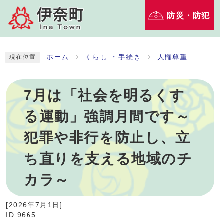
防災・防犯
ホーム
くらし ・手続き
人権尊重
現在位置
7月は「社会を明るくす
る運動」強調月間です～
犯罪や非行を防止し、立
ち直りを支える地域のチ
カラ～
[
2026年7月1日
]
ID:9665