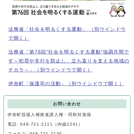
法務省「社会を明るくする運動」
（別ウインドウ
で開く）
法務省「第76回“社会を明るくする運動”強調月間で
す～犯罪や非行を防止し、立ち直りを支える地域の
チカラ～」
（別ウインドウで開く）
伊奈町「保護司の活動」
（別ウインドウで開く）
お問い合わせ
伊奈町役場人権推進課人権・同和対策係
電話: 048-721-2111（内線2241）
ファクス: 048-721-2136