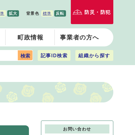
防災・防犯
準
拡大
背景色
標準
反転
町政情報
事業者の方へ
記事ID検索
組織から探す
検索
お問い合わせ