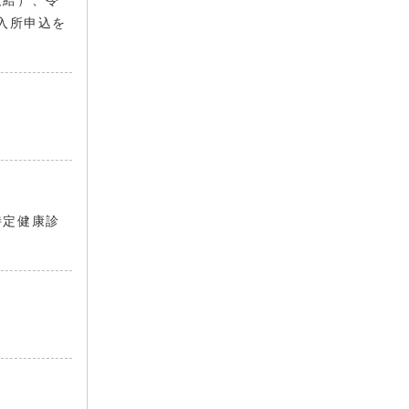
支給）、令
入所申込を
特定健康診